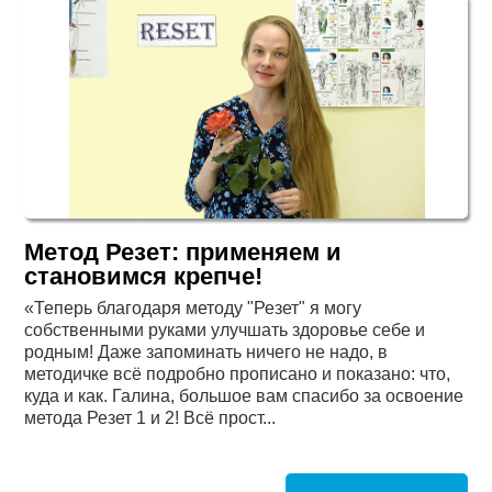
и
сертификаты
Галины
Акулич
Контакты
Отзывы
Метод Резет: применяем и
Дневник
становимся крепче!
кинезиолога
«Теперь благодаря методу "Резет" я могу
собственными руками улучшать здоровье себе и
Секреты
родным! Даже запоминать ничего не надо, в
здоровья
методичке всё подробно прописано и показано: что,
куда и как. Галина, большое вам спасибо за освоение
метода Резет 1 и 2! Всё прост...
О
проекте