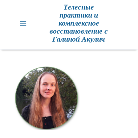
Телесные
практики и
Главная
комплексное
восстановление с
Кинезиология
Галиной Акулич
Практики
для
здоровья
Метод
Резет
Метод
Резет
отзывы
Расписание