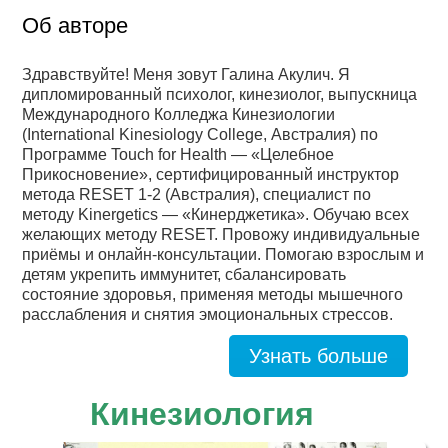
Об авторе
Заявка
Здравствуйте! Меня зовут Галина Акулич. Я
Приём
дипломированный психолог, кинезиолог, выпускница
Международного Колледжа Кинезиологии
кинезиолога
(International Kinesiology College, Австралия) по
Программе Touch for Health — «Целебное
Приём
Прикосновение», сертифицированный инструктор
метода RESET 1-2 (Австралия), специалист по
кинезиолога
методу Kinergetics — «Кинерджетика». Обучаю всех
Галины
желающих методу RESET. Провожу индивидуальные
Акулич
приёмы и онлайн-консультации. Помогаю взрослым и
–
детям укрепить иммунитет, сбалансировать
состояние здоровья, применяя методы мышечного
отзывы
расслабления и снятия эмоциональных стрессов.
Об
Узнать больше
авторе
Кинезиология
Диплом