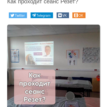
Как проходит сеанс Резет?
Twitter
Telegram
VK
OK