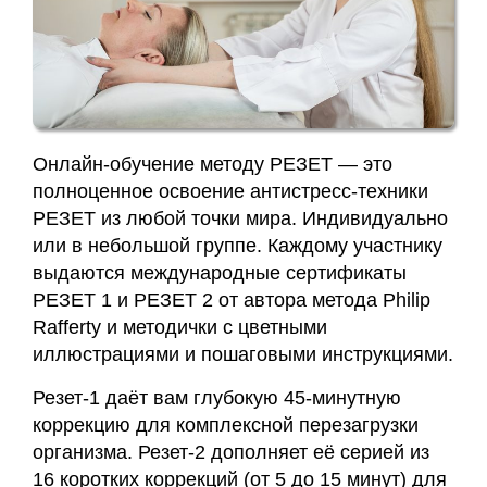
Заявка
Приём
кинезиолога
Онлайн-обучение методу РЕЗЕТ — это
Приём
полноценное освоение антистресс-техники
кинезиолога
РЕЗЕТ из любой точки мира. Индивидуально
Галины
или в небольшой группе. Каждому участнику
Акулич
выдаются международные сертификаты
–
РЕЗЕТ 1 и РЕЗЕТ 2 от автора метода Philip
отзывы
Rafferty и методички с цветными
иллюстрациями и пошаговыми инструкциями.
Об
Резет-1 даёт вам глубокую 45-минутную
авторе
коррекцию для комплексной перезагрузки
организма. Резет-2 дополняет её серией из
Диплом
16 коротких коррекций (от 5 до 15 минут) для