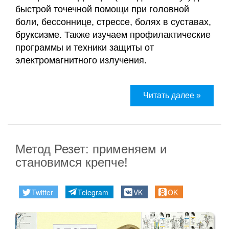
и
быстрой точечной помощи при головной
сертификаты
боли, бессоннице, стрессе, болях в суставах,
Галины
бруксизме. Также изучаем профилактические
Акулич
программы и техники защиты от
электромагнитного излучения.
Контакты
Отзывы
Читать далее »
Дневник
кинезиолога
Метод Резет: применяем и
Секреты
становимся крепче!
здоровья
Twitter
Telegram
VK
OK
О
проекте