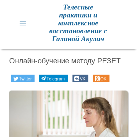
Телесные
практики и
Главная
комплексное
восстановление с
Кинезиология
Галиной Акулич
Практики
для
Онлайн-обучение методу РЕЗЕТ
здоровья
Twitter
Telegram
VK
OK
Метод
Резет
Метод
Резет
отзывы
Расписание