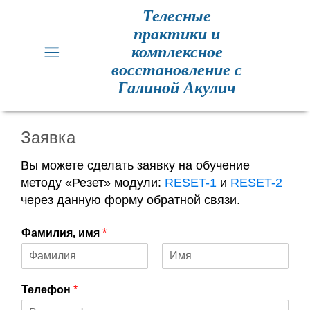
Телесные
практики и
Главная
комплексное
восстановление с
Кинезиология
Галиной Акулич
Практики
для
Заявка
здоровья
Вы можете сделать заявку на обучение
Метод
методу «Резет» модули:
RESET-1
и
RESET-2
Резет
через данную форму обратной связи.
Метод
Фамилия, имя
*
Резет
отзывы
И
Ф
м
а
Телефон
*
я
м
Расписание
и