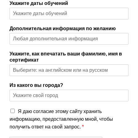
и
Укажите даты обучений
сертификаты
Галины
Акулич
Дополнительная информация по желанию
Контакты
Укажите, как впечатать ваши фамилию, имя в
Отзывы
сертификат
Дневник
кинезиолога
Из какого вы города?
Секреты
здоровья
G
Я даю согласие этому сайту хранить
D
информацию, предоставленную мной, чтобы
О
P
получить ответ на свой запрос.
*
проекте
R
с