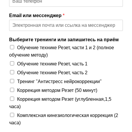
л
и
Заявка
я
Email или мессенджер
*
Приём
кинезиолога
Выберите тренинги или запишитесь на приём
Обучение технике Резет, части 1 и 2 (полное
Приём
обучение методу)
кинезиолога
Обучение технике Резет, часть 1
Галины
Акулич
Обучение технике Резет, часть 2
–
Тренинг "Антистресс нейрокоррекции"
отзывы
Коррекция методом Резет (50 минут)
Коррекция методом Резет (углубленная,1,5
Об
часа)
авторе
Комплексная кинезиологическая коррекция (2
часа)
Диплом