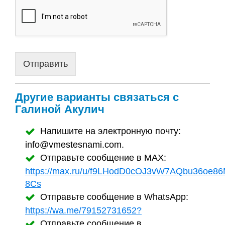
о
Карта
г
сайта
л
а
ш
е
Отправить
н
и
е
*
Другие варианты связаться с
Галиной Акулич
Напишите на электронную почту:
info@vmestesnami.com.
Отправьте сообщение в MAX:
https://max.ru/u/f9LHodD0cOJ3vW7AQbu36oe
8Cs
Отправьте сообщение в WhatsApp:
https://wa.me/79152731652?
Отправьте сообщение в