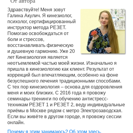
От автора
Здравствуйте! Меня зовут
Галина Акулич. Я кинезиолог,
психолог, сертифицированный
инструктор метода РЕЗЕТ.
Помогаю освобождаться от
боли и стрессов,
восстанавливать физическую
и душевную гармонию. Уже 20
лет Кинезиология является
неотъемлемой частью моей жизни. Изначально я
пришла в кинезиологию как клиент. Результат от
коррекций был впечатляющим, особенно на фоне
безуспешного лечения традиционными способами.
С тех пор кинезиология – основа для оздоровления
меня и моих близких. С 2016 года я провожу
семинары-тренинги по обучению антистресс-
техникам РЕЗЕТ 1 и РЕЗЕТ 2, веду индивидуальные
приёмы в Москве рядом с метро Электрозаводская.
Если вы живёте в другом городе, я провожу сессии
онлайн.
Почему я этим занимаюсь? Об этом здесь.