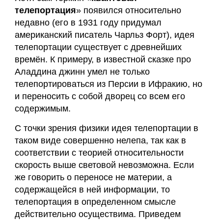
и
телепортация
» появился относительно
сертификаты
недавно (его в 1931 году придумал
Галины
американский писатель Чарльз Форт), идея
Акулич
телепортации существует с древнейших
времён. К примеру, в известной сказке про
Контакты
Аладдина джинн умел не только
телепортироваться из Персии в Ифракию, но
Отзывы
и переносить с собой дворец со всем его
содержимым.
Дневник
кинезиолога
С точки зрения физики идея телепортации в
таком виде совершенно нелепа, так как в
соответствии с теорией относительности
Секреты
скорость выше световой невозможна. Если
здоровья
же говорить о переносе не материи, а
содержащейся в ней информации, то
О
телепортация в определенном смысле
проекте
действительно осуществима. Приведем