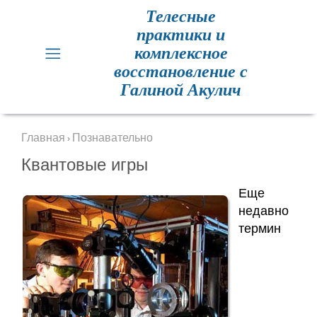
Телесные
практики и
Главная
комплексное
восстановление с
Кинезиология
Галиной Акулич
Практики
для
Главная
Познавательно
›
здоровья
Квантовые игры
Метод
Еще
Резет
недавно
термин
Метод
Резет
отзывы
Расписание