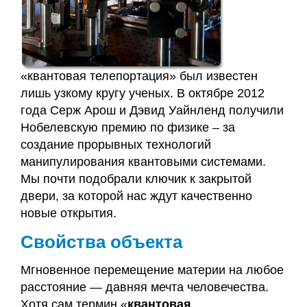
Заявка
Приём
«квантовая телепортация» был известен
кинезиолога
лишь узкому кругу ученых. В октябре 2012
года Серж Арош и Дэвид Уайнленд получили
Приём
Нобелевскую премию по физике – за
кинезиолога
создание прорывных технологий
Галины
манипулирования квантовыми системами.
Акулич
Мы почти подобрали ключик к закрытой
–
двери, за которой нас ждут качественно
отзывы
новые открытия.
Свойства объекта
Об
авторе
Мгновенное перемещение материи на любое
расстояние — давняя мечта человечества.
Диплом
Хотя сам термин «
квантовая