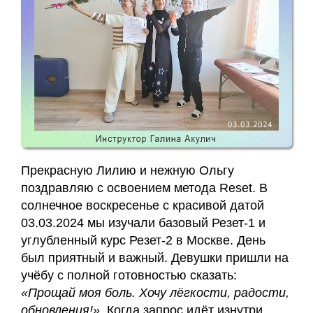
Заявка
Приём
кинезиолога
Приём
кинезиолога
Галины
Прекрасную Лилию и нежную Ольгу
Акулич
поздравляю с освоением метода Reset. В
–
солнечное воскресенье с красивой датой
отзывы
03.03.2024 мы изучали базовый Резет-1 и
углубленный курс Резет-2 в Москве. День
Об
был приятный и важный. Девушки пришли на
авторе
учёбу с полной готовностью сказать:
«Прощай моя боль.
Хочу лёгкости, радости,
Диплом
обновления!».
Когда запрос идёт изнутри,