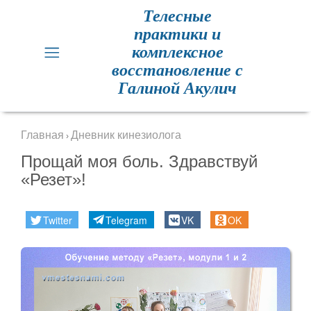
Телесные
практики и
Главная
комплексное
восстановление с
Кинезиология
Галиной Акулич
Практики
для
Главная
Дневник кинезиолога
›
здоровья
Прощай моя боль. Здравствуй
«Резет»!
Метод
Резет
Twitter
Telegram
VK
OK
Метод
Резет
отзывы
Расписание