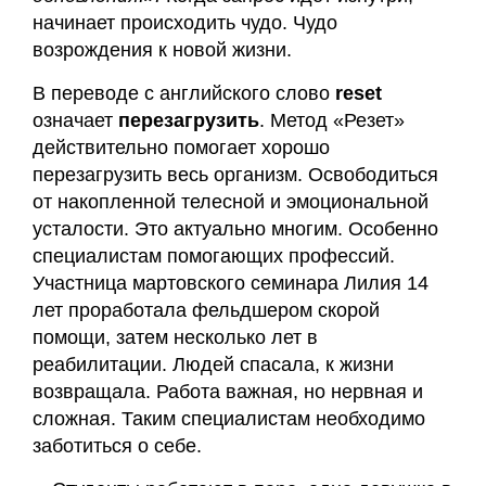
и
начинает происходить чудо. Чудо
сертификаты
возрождения к новой жизни.
Галины
Акулич
В переводе с английского слово
reset
означает
перезагрузить
. Метод «Резет»
Контакты
действительно помогает хорошо
перезагрузить весь организм. Освободиться
Отзывы
от накопленной телесной и эмоциональной
усталости. Это актуально многим. Особенно
Дневник
специалистам помогающих профессий.
кинезиолога
Участница мартовского семинара Лилия 14
лет проработала фельдшером скорой
помощи, затем несколько лет в
Секреты
реабилитации. Людей спасала, к жизни
здоровья
возвращала. Работа важная, но нервная и
сложная. Таким специалистам необходимо
О
заботиться о себе.
проекте