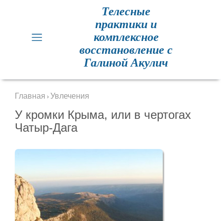
Телесные
практики и
Главная
комплексное
восстановление с
Кинезиология
Галиной Акулич
Практики
для
Главная
Увлечения
›
здоровья
У кромки Крыма, или в чертогах
Чатыр-Дага
Метод
Резет
Метод
Резет
отзывы
Расписание