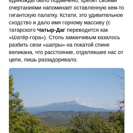
единожды было подмечено, хребет своими
очертаниями напоминает оставленную кем-то
гигантскую палатку. Кстати, это удивительное
сходство и дало имя горному массиву (с
татарского
Чатыр-Даг
переводится как
«Шатёр-гора»). Столь заманчивым казалось
разбить свои «шатры» на покатой спине
великана, что расстояние, отделявшее нас от
цели, лишь раззадоривало.