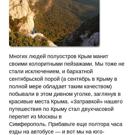
Заявка
Приём
кинезиолога
Приём
Многих людей полуостров Крым манит
кинезиолога
своими колоритными пейзажами. Мы тоже не
Галины
стали исключением, и бархатной
Акулич
сентябрьской порой (а сентябрь в Крыму в
–
полной мере обладает таким качеством)
отзывы
побывали в этом дивном уголке, заглянув в
красивые места Крыма. «Затравкой» нашего
Об
путешествия по Крыму стал двухчасовой
авторе
перелет из Москвы в
Симферополь. Прибавьте еще полтора часа
Диплом
езды на автобусе — и вот мы на юго-