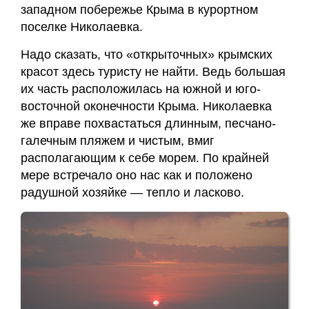
и
западном побережье Крыма в курортном
сертификаты
поселке Николаевка.
Галины
Акулич
Надо сказать, что «открыточных» крымских
красот здесь туристу не найти. Ведь большая
их часть расположилась на южной и юго-
Контакты
восточной оконечности Крыма. Николаевка
же вправе похвастаться длинным, песчано-
Отзывы
галечным пляжем и чистым, вмиг
располагающим к себе морем. По крайней
Дневник
мере встречало оно нас как и положено
кинезиолога
радушной хозяйке — тепло и ласково.
Секреты
здоровья
О
проекте