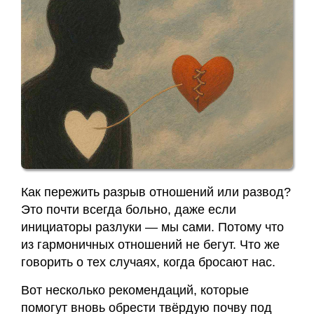
Заявка
Приём
кинезиолога
Приём
кинезиолога
Галины
Акулич
–
Как пережить разрыв отношений или развод?
отзывы
Это почти всегда больно, даже если
инициаторы разлуки — мы сами. Потому что
из гармоничных отношений не бегут. Что же
Об
говорить о тех случаях, когда бросают нас.
авторе
Вот несколько рекомендаций, которые
Диплом
помогут вновь обрести твёрдую почву под