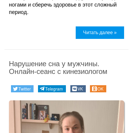
и
ногами и сберечь здоровье в этот сложный
сертификаты
период.
Галины
Акулич
Читать далее »
Контакты
Отзывы
Нарушение сна у мужчины.
Дневник
Онлайн-сеанс с кинезиологом
кинезиолога
Twitter
Telegram
VK
OK
Секреты
здоровья
О
проекте