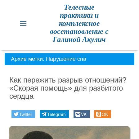
Телесные
практики и
Главная
комплексное
восстановление с
Кинезиология
Галиной Акулич
Практики
для
Архив метки:
Нарушение сна
здоровья
Как пережить разрыв отношений?
Метод
«Скорая помощь» для разбитого
Резет
сердца
Метод
Резет
Twitter
Telegram
VK
OK
отзывы
Расписание