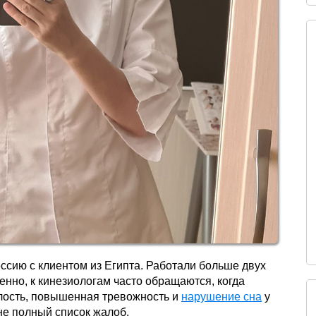
ссию с клиентом из Египта. Работали больше двух
нно, к кинезиологам часто обращаются, когда
алость, повышенная тревожность и
нарушение сна
у
не полный список жалоб.