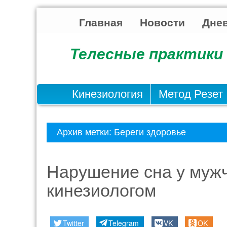
Главная
Новости
Днев
Телесные практики 
Кинезиология
Метод Резет
Архив метки:
Береги здоровье
Нарушение сна у мужч
кинезиологом
Twitter
Telegram
VK
OK