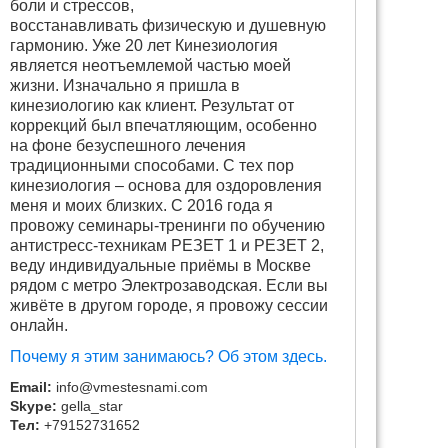
боли и стрессов,
восстанавливать физическую и душевную
гармонию. Уже 20 лет Кинезиология
является неотъемлемой частью моей
жизни. Изначально я пришла в
кинезиологию как клиент. Результат от
коррекций был впечатляющим, особенно
на фоне безуспешного лечения
традиционными способами. С тех пор
кинезиология – основа для оздоровления
меня и моих близких. С 2016 года я
провожу семинары-тренинги по обучению
антистресс-техникам РЕЗЕТ 1 и РЕЗЕТ 2,
веду индивидуальные приёмы в Москве
рядом с метро Электрозаводская. Если вы
живёте в другом городе, я провожу сессии
онлайн.
Почему я этим занимаюсь? Об этом здесь.
Email:
info@vmestesnami.com
Skype:
gella_star
Тел:
+79152731652