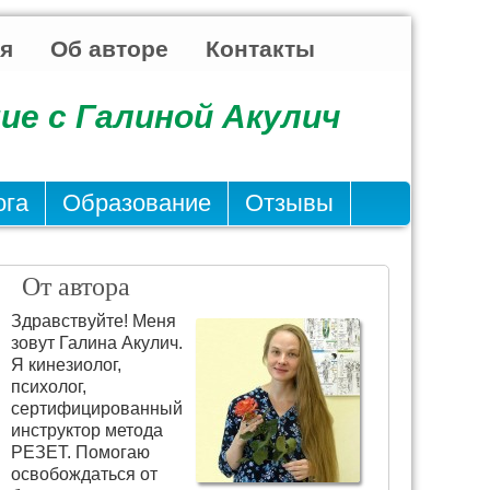
ья
Об авторе
Контакты
ие с Галиной Акулич
ога
Образование
Отзывы
От автора
Здравствуйте! Меня
зовут Галина Акулич.
Я кинезиолог,
психолог,
сертифицированный
инструктор метода
РЕЗЕТ. Помогаю
освобождаться от