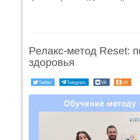
Релакс-метод Reset: п
здоровья
Twitter
Telegram
VK
OK