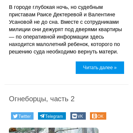
Карта
В городе глубокая ночь, но судебным
сайта
приставам Раисе Дектеревой и Валентине
Усановой не до сна. Вместе с сотрудниками
милиции они дежурят под дверями квартиры
— по оперативной информации здесь
находится малолетний ребенок, которого по
решению суда необходимо вернуть матери.
Читать далее »
Огнеборцы, часть 2
Twitter
Telegram
VK
OK