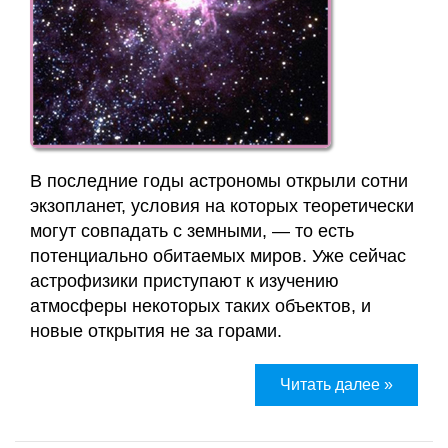
Заявка
Приём
кинезиолога
Приём
В последние годы астрономы открыли сотни
кинезиолога
экзопланет, условия на которых теоретически
Галины
могут совпадать с земными, — то есть
Акулич
потенциально обитаемых миров. Уже сейчас
–
астрофизики приступают к изучению
отзывы
атмосферы некоторых таких объектов, и
новые открытия не за горами.
Об
авторе
Читать далее »
Диплом