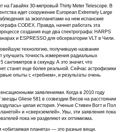
 на Гавайях 30-метровый Thirty Meter Telescope. В
ентства идет сооружение European Extremely Large
наблюдения за экзопланетами на нем испанские
рографа CODEX. Правда, начнет работать эта
 в процессе создания еще два спектрографа: HARPS
 Канарах и ESPRESSO для обсерватории VLT в Чили.
новейшую технологию, получившую название
ит улучшить точность измерения радиальных
 сантиметров в секунду. А это значит, что
ет станет еще более реальной. Сейчас астрофизики
рвые опыты с «гребнем», и результаты очень
сенсационными заявлениями. Когда в 2010 году
f звезды Gliese 581 в созвездии Весов на расстоянии
раздулась» целая история. Ученые Стивен Вогт и Пол
ланетой» и «сверхземлей». Увы, эти заявления пока
ователей пока не разделяют их оптимизма.
и «обитаемая планета» — это разные вещи.