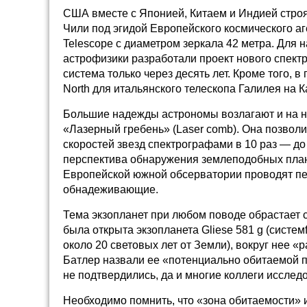
США вместе с Японией, Китаем и Индией строят
Чили под эгидой Европейского космического аг
Telescope с диаметром зеркала 42 метра. Для 
астрофизики разработали проект нового спект
система только через десять лет. Кроме того,
North для итальянского телескопа Галилея на
Большие надежды астрономы возлагают и на 
«Лазерный гребень» (Laser comb). Она позвол
скоростей звезд спектрографами в 10 раз — до 5
перспектива обнаружения землеподобных план
Европейской южной обсерватории проводят пе
обнадеживающие.
Тема экзопланет при любом поводе обрастает 
была открыта экзопланета Gliese 581 g (систем
около 20 световых лет от Земли), вокруг нее «
Батлер назвали ее «потенциально обитаемой п
не подтвердились, да и многие коллеги исслед
Необходимо помнить, что «зона обитаемости» 