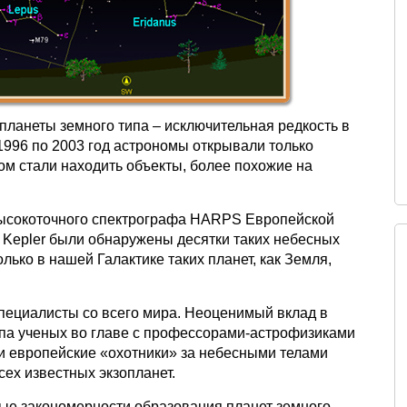
 планеты земного типа – исключительная редкость в
 1996 по 2003 год астрономы открывали только
ом стали находить объекты, более похожие на
 высокоточного спектрографа HARPS Европейской
 Kepler были обнаружены десятки таких небесных
олько в нашей Галактике таких планет, как Земля,
пециалисты со всего мира. Неоценимый вклад в
ппа ученых во главе с профессорами-астрофизиками
 европейские «охотники» за небесными телами
сех известных экзопланет.
ые закономерности образования планет земного