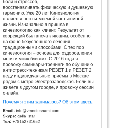
боли и стрессов,
восстанавливать физическую и душевную
гармонию. Уже 20 лет Кинезиология
является неотъемлемой частью моей
жизни. Изначально я пришла в
кинезиологию как клиент. Результат от
коррекций был впечатляющим, особенно
на фоне безуспешного лечения
традиционными способами. С тех пор
кинезиология – основа для оздоровления
меня и моих близких. С 2016 года я
провожу семинары-тренинги по обучению
антистресс-техникам РЕЗЕТ 1 и РЕЗЕТ 2,
веду индивидуальные приёмы в Москве
рядом с метро Электрозаводская. Если вы
живёте в другом городе, я провожу сессии
онлайн.
Почему я этим занимаюсь? Об этом здесь.
Email:
info@vmestesnami.com
Skype:
gella_star
Тел:
+79152731652