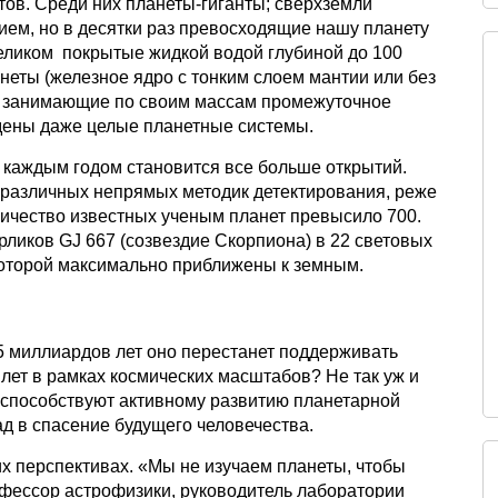
тов. Среди них планеты-гиганты; сверхземли
ием, но в десятки раз превосходящие нашу планету
целиком покрытые жидкой водой глубиной до 100
неты (железное ядро с тонким слоем мантии или без
а, занимающие по своим массам промежуточное
дены даже целые планетные системы.
 каждым годом становится все больше открытий.
различных непрямых методик детектирования, реже
ичество известных ученым планет превысило 700.
рликов GJ 667 (созвездие Скорпиона) в 22 световых
 которой максимально приближены к земным.
-5 миллиардов лет оно перестанет поддерживать
лет в рамках космических масштабов? Не так уж и
я способствуют активному развитию планетарной
д в спасение будущего человечества.
их перспективах. «Мы не изучаем планеты, чтобы
офессор астрофизики, руководитель лаборатории