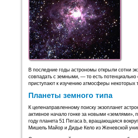
В последние годы астрономы открыли сотни экз
совпадать с земными, — то есть потенциально
приступают к изучению атмосферы некоторых та
Планеты земного типа
К целенаправленному поиску экзопланет астрон
активное начало гонке за новыми «землями», 
году планета 51 Пегаса b, вращающаяся вокру
Мишель Майор и Дидье Кело из Женевской уни