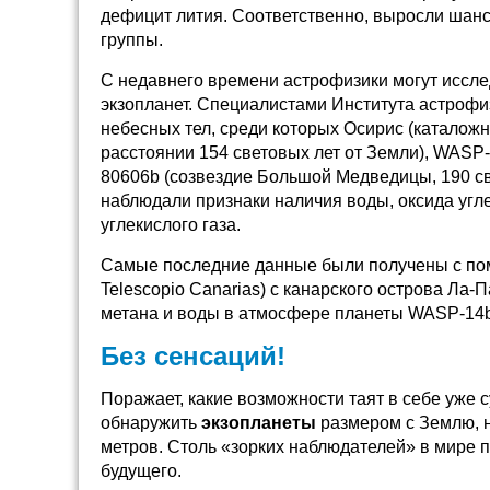
дефицит лития. Соответственно, выросли шан
группы.
С недавнего времени астрофизики могут иссл
экзопланет. Специалистами Института астрофи
небесных тел, среди которых Осирис (каталожн
расстоянии 154 световых лет от Земли), WASP-
80606b (созвездие Большой Медведицы, 190 св
наблюдали признаки наличия воды, оксида угле
углекислого газа.
Самые последние данные были получены с пом
Telescopio Canarias) с канарского острова Ла
метана и воды в атмосфере планеты WASP-14b 
Без сенсаций!
Поражает, какие возможности таят в себе уже
обнаружить
экзопланеты
размером с Землю, н
метров. Столь «зорких наблюдателей» в мире п
будущего.