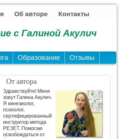
ья
Об авторе
Контакты
ие с Галиной Акулич
ога
Образование
Отзывы
От автора
Здравствуйте! Меня
зовут Галина Акулич.
Я кинезиолог,
психолог,
сертифицированный
инструктор метода
РЕЗЕТ. Помогаю
освобождаться от