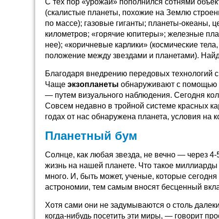
С тех пор «урожай» пополнился сотнями объек
(скалистые планеты, похожие на Землю строен
по массе); газовые гиганты; планеты-океаны, 
километров; «горячие юпитеры»; железные пла
нее); «коричневые карлики» (космические тел
положение между звездами и планетами). Най
Благодаря внедрению передовых технологий с
Чаще
экзопланеты
обнаруживают с помощью 
— путем визуального наблюдения. Сегодня кол
Совсем недавно в тройной системе красных ка
годах от нас обнаружена планета, условия на
Планетный бум
Солнце, как любая звезда, не вечно — через 4
жизнь на нашей планете. Что такое миллиарды 
много. И, быть может, ученые, которые сегодн
астрономии, тем самым вносят бесценный вкла
Хотя сами они не задумываются о столь далек
когда-нибудь посетить эти миры, — говорит пр