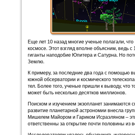
Еще лет 10 назад многие ученые полагали, что
космосе. Этот взгляд вполне объясним, ведь с
гиганты наподобие Юпитера и Сатурна. Но пот
Землю.
К примеру, за последние два года с помощью
южной обсерватории и космического телескопа
тел. Более того, ученые пришли к выводу, что т
может быть несколько десятков миллионов.
Поиском и изучением экзопланет занимаются с
развитие планетарной астрономии внесла гру
Мишелем Майором и Гариком Исраэляном – эти
ответственны за открытие почти половины из в
Исследователям удалось обнаружить интересн