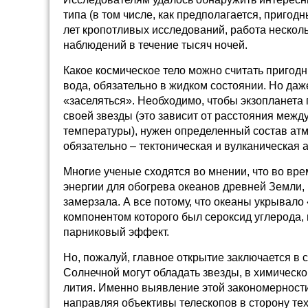
типа (в том числе, как предполагается, пригод
лет кропотливых исследований, работа нескол
наблюдений в течение тысяч ночей.
Какое космическое тело можно считать пригод
вода, обязательно в жидком состоянии. Но даж
«заселяться». Необходимо, чтобы экзопланета
своей звезды (это зависит от расстояния межд
температуры), нужен определенный состав ат
обязательно – тектоническая и вулканическая а
Многие ученые сходятся во мнении, что во вр
энергии для обогрева океанов древней Земли, 
замерзала. А все потому, что океаны укрывало
компонентом которого был сероксид углерода
парниковый эффект.
Но, пожалуй, главное открытие заключается в
Солнечной могут обладать звезды, в химическ
лития. Именно выявление этой закономерности
направляя объективы телескопов в сторону тех