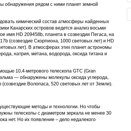
сы обнаружения рядом с ними планет земной
едовать химический состав атмосферы найденных
зики Канарских островов ведется анализ восьми
ое имя HD 209458b, планета в созвездии Пегаса, на
17b (созвездие Скорпиона, 1000 световых лет) и HD
етовых лет). В атмосферах этих планет астрономы
рода, натрия, метана, водорода, оксида титана и
ощью 10,4-метрового телескопа GTC (Gran
-Пальма — обнаружены молекулы оксида углерода,
(созвездие Волопаса, 520 световых лет от Земли).
 существующие методы и технологии. Но чтобы
ужны телескопы с диаметром зеркала не менее 30
ока нет. Но их появление – дело недалекого