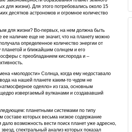
ных для жизни). Для этого потребовались около 15
ьких десятков астрономов и огромное количество
ным для жизни? Во-первых, на нем должна быть
е ее наличие еще не значит, что на планету можно
 получала определенное количество энергии от
у планетой и ближайшим солнцем и его
мосферы с преобладанием кислорода и –
ктивность.
емена «молодости» Солнца, когда ему недоставало
вода на нашей планете каким-то чудом не
 «атмосферное одеяло» из газа, основным
, щедро извергаемый вулканами и создававший
 следующем: планетными системами по типу
ом составе которых весьма низкое содержание
 дало возможность вести поиск планет уже адресно,
 звезд, спектральный анализ которых показал