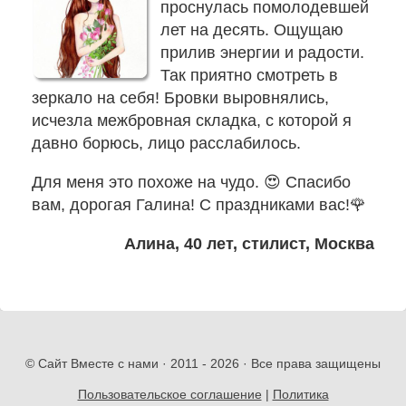
проснулась помолодевшей
лет на десять. Ощущаю
Заявка
прилив энергии и радости.
Так приятно смотреть в
Приём
зеркало на себя! Бровки выровнялись,
кинезиолога
исчезла межбровная складка, с которой я
давно борюсь, лицо расслабилось.
Приём
кинезиолога
Для меня это похоже на чудо. 😍 Спасибо
Галины
вам, дорогая Галина! С праздниками вас!🌹
Акулич
Алина, 40 лет, стилист, Москва
–
отзывы
Об
авторе
© Сайт Вместе с нами · 2011 -
2026 · Все права защищены
Диплом
Пользовательское соглашение
|
Политика