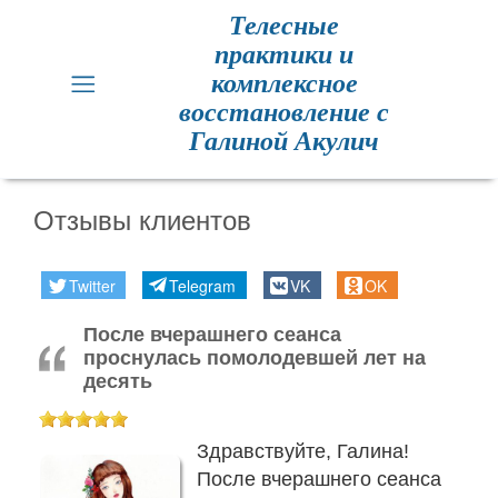
Телесные
практики и
Главная
комплексное
восстановление с
Кинезиология
Галиной Акулич
Практики
для
Отзывы клиентов
здоровья
Twitter
Telegram
VK
OK
Метод
Резет
После вчерашнего сеанса
проснулась помолодевшей лет на
Метод
десять
Резет
отзывы
Здравствуйте, Галина!
После вчерашнего сеанса
Расписание