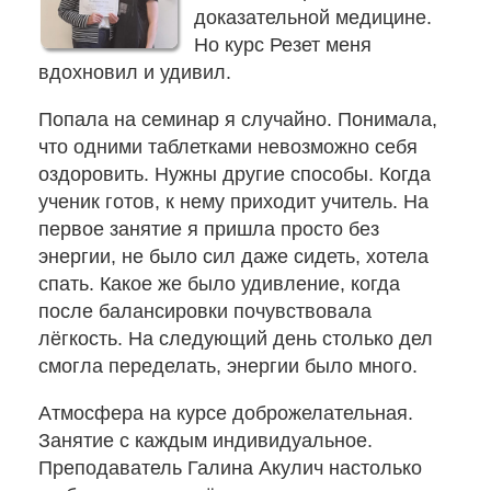
доказательной медицине.
Но курс Резет меня
Заявка
вдохновил и удивил.
Приём
Попала на семинар я случайно. Понимала,
кинезиолога
что одними таблетками невозможно себя
оздоровить. Нужны другие способы. Когда
Приём
ученик готов, к нему приходит учитель. На
кинезиолога
первое занятие я пришла просто без
Галины
энергии, не было сил даже сидеть, хотела
Акулич
спать. Какое же было удивление, когда
–
после балансировки почувствовала
отзывы
лёгкость. На следующий день столько дел
смогла переделать, энергии было много.
Об
авторе
Атмосфера на курсе доброжелательная.
Занятие с каждым индивидуальное.
Преподаватель Галина Акулич настолько
Диплом