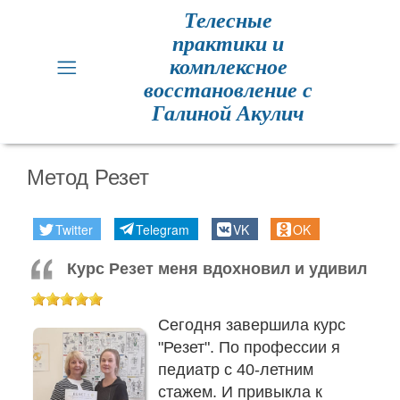
Телесные
практики и
Главная
комплексное
восстановление с
Кинезиология
Галиной Акулич
Практики
для
Метод Резет
здоровья
Twitter
Telegram
VK
OK
Метод
Резет
Курс Резет меня вдохновил и удивил
Метод
Резет
Сегодня завершила курс
отзывы
"Резет". По профессии я
педиатр с 40-летним
стажем. И привыкла к
Расписание