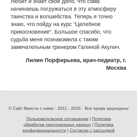
любит и знает своё дело, что сама
и
начинаешь погружаться в эту атмосферу
сертификаты
таинства и волшебства. Теперь я точно
Галины
знаю, что пойду на курс "Целебное
Акулич
прикосновение". Большое спасибо, что
судьба меня познакомила с таким
Контакты
замечательным тренером Галиной Акулич.
Отзывы
Лилия Порфирьева, врач-педиатр, г.
Москва
Дневник
кинезиолога
Секреты
здоровья
© Сайт Вместе с нами · 2011 -
2026 · Все права защищены
О
Пользовательское соглашение
|
Политика
обработки персональных данных
|
Политика
проекте
конфиденциальности
|
Согласие с рассылкой