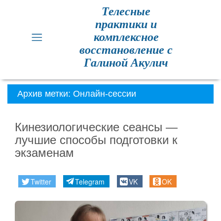
Телесные
практики и
Главная
комплексное
восстановление с
Кинезиология
Галиной Акулич
Практики
для
Архив метки:
Онлайн-сессии
здоровья
Кинезиологические сеансы —
Метод
лучшие способы подготовки к
Резет
экзаменам
Метод
Резет
Twitter
Telegram
VK
OK
отзывы
Расписание