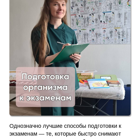
Заявка
Приём
кинезиолога
Приём
кинезиолога
Галины
Акулич
–
отзывы
Об
авторе
Однозначно лучшие способы подготовки к
Диплом
экзаменам — те, которые быстро снимают