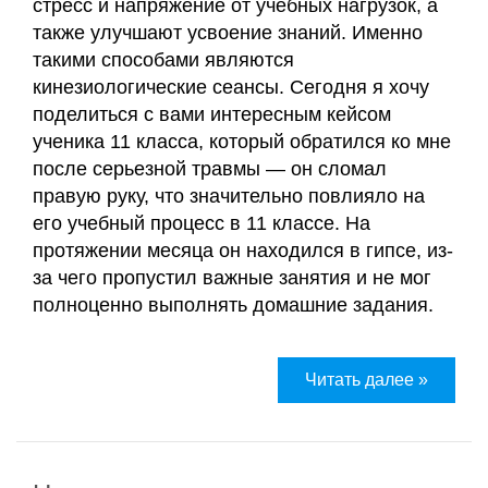
и
стресс и напряжение от учебных нагрузок, а
сертификаты
также улучшают усвоение знаний. Именно
Галины
такими способами являются
Акулич
кинезиологические сеансы. Сегодня я хочу
поделиться с вами интересным кейсом
ученика 11 класса, который обратился ко мне
Контакты
после серьезной травмы — он сломал
правую руку, что значительно повлияло на
Отзывы
его учебный процесс в 11 классе. На
протяжении месяца он находился в гипсе, из-
Дневник
за чего пропустил важные занятия и не мог
кинезиолога
полноценно выполнять домашние задания.
Секреты
здоровья
Читать далее »
О
проекте