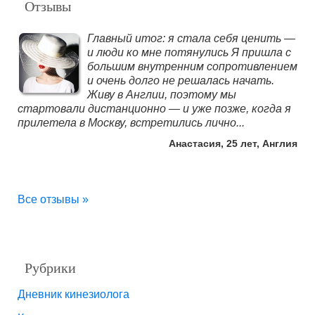
Отзывы
Главный итог: я стала себя ценить —
Милая Галина, доброе утро! 🌞 Вчера
и люди ко мне потянулись Я пришла с
вышла от Вас и сразу почувствовала
большим внутренним сопротивлением
такую лёгкость в теле. А сегодня
и очень долго не решалась начать.
поняла, что лишнее уже начинает
Живу в Англии, поэтому мы
уходить. Похоже, процесс избавления
стартовали дистанционно — и уже позже, когда я
от лишних килограммов запустился! 💃😄 Спасибо
прилетела в Москву, встретились лично...
Вам огромное за мой любимый массаж...
Анастасия, 25 лет, Англия
Кристина, 45 лет, Москва
Все отзывы »
Рубрики
Дневник кинезиолога