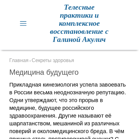
Телесные
практики и
Главная
комплексное
восстановление с
Кинезиология
Галиной Акулич
Практики
для
Главная
Секреты здоровья
›
здоровья
Медицина будущего
Метод
Прикладная кинезиология успела завоевать
Резет
в России весьма неоднозначную репутацию.
Одни утверждают, что это прорыв в
Метод
медицине, будущее российского
Резет
здравоохранения. Другие называют её
отзывы
шарлатанством, мешаниной из различных
поверий и околомедицинского бреда.
В чём
Расписание