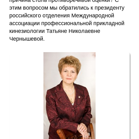
причина столь противоречивой оценки? С
этим вопросом мы обратились к президенту
Заявка
российского отделения Международной
ассоциации профессиональной прикладной
Приём
кинезиологии Татьяне Николаевне
кинезиолога
Чернышевой.
Приём
кинезиолога
Галины
Акулич
–
отзывы
Об
авторе
Диплом