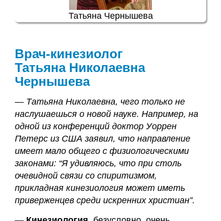
и
сертификаты
Татьяна Чернышева
Галины
Акулич
Врач-кинезиолог
Контакты
Татьяна Николаевна
Чернышева
Отзывы
— Татьяна Николаевна, чего только не
наслушаешься о новой науке. Например, на
Дневник
одной из конференций доктор Уоррен
кинезиолога
Петерс из США заявил, что направление
имеет мало общего с физиологическими
Секреты
законами: “Я удивляюсь, что при столь
здоровья
очевидной связи со спиритизмом,
прикладная кинезиология может иметь
О
приверженцев среди искренних христиан”.
проекте
—
Кинезиология
, безусловно, очень