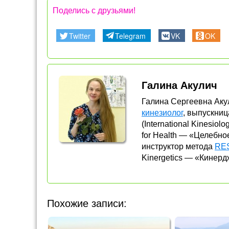
Поделись с друзьями!
Twitter
Telegram
VK
OK
Галина Акулич
Галина Сергеевна Ак
кинезиолог
, выпускни
(International Kinesiolo
for Health — «Целебн
инструктор метода
RES
Kinergetics — «Кинерд
Похожие записи: