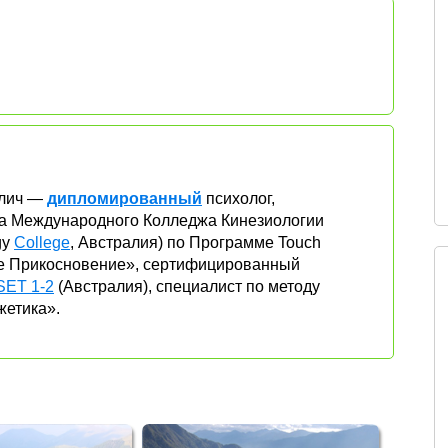
улич —
дипломированный
психолог,
ца Международного Колледжа Кинезиологии
gy
College
, Австралия) по Программе Touch
ое Прикосновение», сертифицированный
ET 1-2
(Австралия), специалист по методу
жетика».