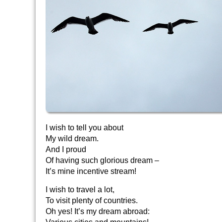
I wish to tell you about
My wild dream.
And I proud
Of having such glorious dream –
It’s mine incentive stream!
I wish to travel a lot,
To visit plenty of countries.
Oh yes! It’s my dream abroad: