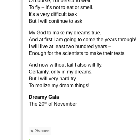
Of course, I understand well:
To fly – it’s not to eat or smell.
It’s a very difficult task
But I will continue to ask
My God to make my dreams true,
And at first I am going to come the years through!
I will live at least two hundred years –
Enough for the scientists to make their tests.
And now without fail I also will fly,
Certainly, only in my dreams.
But I will very hard try
To realize my dream things!
Dreamy Gala
The 20
th
of November
Эмоции