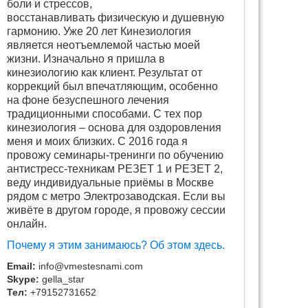
боли и стрессов,
восстанавливать физическую и душевную
гармонию. Уже 20 лет Кинезиология
является неотъемлемой частью моей
жизни. Изначально я пришла в
кинезиологию как клиент. Результат от
коррекций был впечатляющим, особенно
на фоне безуспешного лечения
традиционными способами. С тех пор
кинезиология – основа для оздоровления
меня и моих близких. С 2016 года я
провожу семинары-тренинги по обучению
антистресс-техникам РЕЗЕТ 1 и РЕЗЕТ 2,
веду индивидуальные приёмы в Москве
рядом с метро Электрозаводская. Если вы
живёте в другом городе, я провожу сессии
онлайн.
Почему я этим занимаюсь? Об этом здесь.
Email:
info@vmestesnami.com
Skype:
gella_star
Тел:
+79152731652