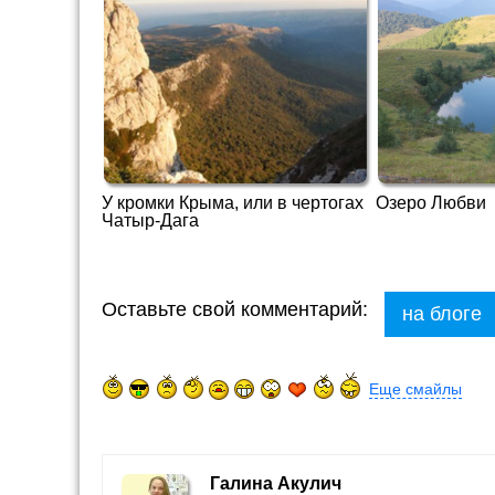
У кромки Крыма, или в чертогах
Озеро Любви
Чатыр-Дага
Оставьте свой комментарий:
на блоге
Еще смайлы
Галина Акулич