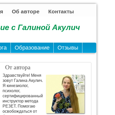
ья
Об авторе
Контакты
ие с Галиной Акулич
ога
Образование
Отзывы
От автора
Здравствуйте! Меня
зовут Галина Акулич.
Я кинезиолог,
психолог,
сертифицированный
инструктор метода
РЕЗЕТ. Помогаю
освобождаться от