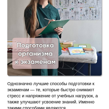
Заявка
Приём
кинезиолога
Приём
кинезиолога
Галины
Акулич
–
отзывы
Однозначно лучшие способы подготовки к
Об
экзаменам — те, которые быстро снимают
авторе
стресс и напряжение от учебных нагрузок, а
также улучшают усвоение знаний. Именно
Диплом
такими способами являются