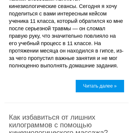
и
кинезиологические сеансы. Сегодня я хочу
сертификаты
поделиться с вами интересным кейсом
Галины
ученика 11 класса, который обратился ко мне
Акулич
после серьезной травмы — он сломал
правую руку, что значительно повлияло на
Контакты
его учебный процесс в 11 классе. На
протяжении месяца он находился в гипсе, из-
Отзывы
за чего пропустил важные занятия и не мог
полноценно выполнять домашние задания.
Дневник
кинезиолога
Читать далее »
Секреты
здоровья
О
Как избавиться от лишних
проекте
килограммов с помощью
кинезиологического массажа?