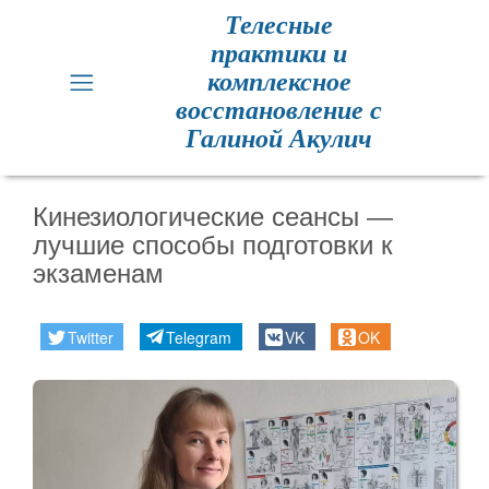
Телесные
практики и
Главная
комплексное
восстановление с
Кинезиология
Галиной Акулич
Практики
для
Кинезиологические сеансы —
здоровья
лучшие способы подготовки к
экзаменам
Метод
Резет
Twitter
Telegram
VK
OK
Метод
Резет
отзывы
Расписание