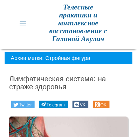
Телесные
практики и
Главная
комплексное
восстановление с
Кинезиология
Галиной Акулич
Практики
для
Архив метки:
Стройная фигура
здоровья
Лимфатическая система: на
Метод
страже здоровья
Резет
Метод
Twitter
Telegram
VK
OK
Резет
отзывы
Расписание