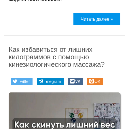
и
сертификаты
Галины
Читать далее »
Акулич
Контакты
Как избавиться от лишних
Отзывы
килограммов с помощью
кинезиологического массажа?
Дневник
кинезиолога
Twitter
Telegram
VK
OK
Секреты
здоровья
О
проекте