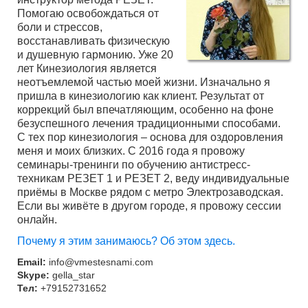
Помогаю освобождаться от
боли и стрессов,
восстанавливать физическую
и душевную гармонию. Уже 20
лет Кинезиология является
неотъемлемой частью моей жизни. Изначально я
пришла в кинезиологию как клиент. Результат от
коррекций был впечатляющим, особенно на фоне
безуспешного лечения традиционными способами.
С тех пор кинезиология – основа для оздоровления
меня и моих близких. С 2016 года я провожу
семинары-тренинги по обучению антистресс-
техникам РЕЗЕТ 1 и РЕЗЕТ 2, веду индивидуальные
приёмы в Москве рядом с метро Электрозаводская.
Если вы живёте в другом городе, я провожу сессии
онлайн.
Почему я этим занимаюсь? Об этом здесь.
Email:
info@vmestesnami.com
Skype:
gella_star
Тел:
+79152731652