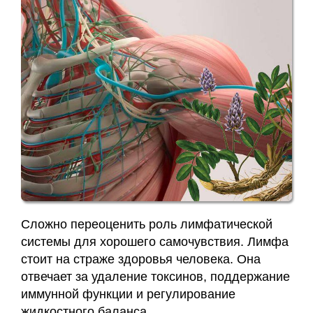
Заявка
Приём
кинезиолога
Приём
кинезиолога
Галины
Акулич
–
отзывы
Сложно переоценить роль лимфатической
системы для хорошего самочувствия. Лимфа
Об
стоит на страже здоровья человека. Она
авторе
отвечает за удаление токсинов, поддержание
иммунной функции и регулирование
Диплом
жидкостного баланса.