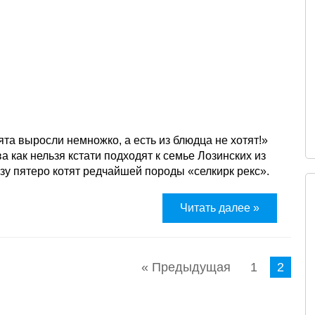
тята выросли немножко, а есть из блюдца не хотят!»
 как нельзя кстати подходят к семье Лозинских из
азу пятеро котят редчайшей породы «селкирк рекс».
Читать далее »
« Предыдущая
1
2