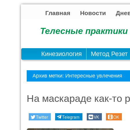
Главная
Новости
Днев
Телесные практики 
Кинезиология
Метод Резет
Архив метки:
Интересные увлечения
На маскараде как-то 
Twitter
Telegram
VK
OK