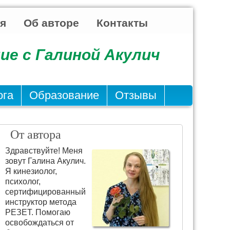
ья
Об авторе
Контакты
ие с Галиной Акулич
ога
Образование
Отзывы
От автора
Здравствуйте! Меня
зовут Галина Акулич.
Я кинезиолог,
психолог,
сертифицированный
инструктор метода
РЕЗЕТ. Помогаю
освобождаться от