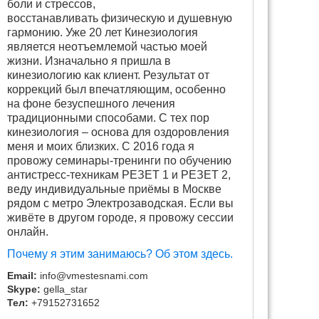
боли и стрессов,
восстанавливать физическую и душевную
гармонию. Уже 20 лет Кинезиология
является неотъемлемой частью моей
жизни. Изначально я пришла в
кинезиологию как клиент. Результат от
коррекций был впечатляющим, особенно
на фоне безуспешного лечения
традиционными способами. С тех пор
кинезиология – основа для оздоровления
меня и моих близких. С 2016 года я
провожу семинары-тренинги по обучению
антистресс-техникам РЕЗЕТ 1 и РЕЗЕТ 2,
веду индивидуальные приёмы в Москве
рядом с метро Электрозаводская. Если вы
живёте в другом городе, я провожу сессии
онлайн.
Почему я этим занимаюсь? Об этом здесь.
Email:
info@vmestesnami.com
Skype:
gella_star
Тел:
+79152731652